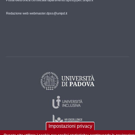
Posta elettronica certfificata dipartimento.dpss@pec.unipd.it
Redazione web webmaster.dpss@unipd.it
Impostazioni privacy