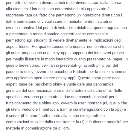
permette l’utilizzo in diversi ambiti e per diversi scopi, dalla ricerca
alla didattica. Una delle loro caratteristiche più apprezzate è
rappresen- tata dal fatto che permettono un’interazione diretta con i
dati e permettono di visualizzare immediatamente i risultati di
eventuali analisi. Dal punto di vista della didattica, queste app aiutano
a presentare in modo dinamico concetti anche complessi e
permettono agli studenti di vedere direttamente le implicazioni degli
aspetti teorici. Per quanto concerne la ricerca, non è infrequente che
gli autori propongano una shiny app a supporto dei loro lavori proprio
per meglio illustrare in modo interattivo quanto presentato nel paper. In
questo breve corso, ver- ranno presentati gli aspetti principali del
pacchetto shiny, ovvero del pacchetto R ideato per la realizzazione di
web application open-source (shiny app). Questo corso parte dagli
aspetti base del pacchetto shiny e vuole dare una panoramica
generale del suo funzionamento e delle potenzialità che offre. Nello
specifico, verranno presentate le due componenti principali per il
funzionamento della shiny app, ovvero la user interface (ui, quello che
gli utenti vedono e l’interfaccia tramite cui interagiscono con la app) e
il server (il “motore” sottostante alla ui che svolge tutte le
computazioni stabilite dallo user tramite la ui) e le diverse modalità per
metterle in comunicazione tra di loro.