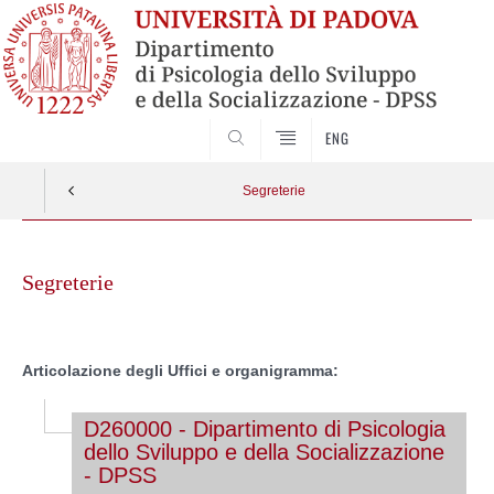
SEARCH
ENG
Segreterie
Skip
to
Segreterie
content
Articolazione degli Uffici e organigramma:
D260000 - Dipartimento di Psicologia
dello Sviluppo e della Socializzazione
- DPSS