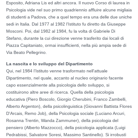
Esposito, Adriana Lis ed altri ancora. Il nuovo Corso di laurea in
Psicologia vide nel suo primo quadriennio affluire alcune migliaia
di studenti a Padova, che a quel tempo era una delle due uniche
sedi in Italia. Dal 1977 al 1982 l'Istituto fu diretto da Giuseppe
Mosconi. Poi, dal 1982 al 1984, fu la volta di Gabriele Di
Stefano, durante la cui direzione venne trasferito dai locali di
Piazza Capitaniato, ormai insufficienti, nella più ampia sede di
Via Beato Pellegrino.
La nascita e lo sviluppo del Dipartimento
Qui, nel 1984 l’Istituto venne trasformato nell'attuale
Dipartimento, nel quale, accanto al nucleo originario facente
capo essenzialmente alla psicologia dello sviluppo, si
costituirono altre aree di ricerca. Quella della psicologia
educativa (Piero Boscolo, Giorgio Cherubini, Franco Zambelli,
Alberto Argenton), della psicolinguistica (Giovanni Battista Flores
D'Arcais, Remo Job), della Psicologia sociale (Luciano Arcuri,
Rosanna Trentin, Wanda Zammuner), della psicologia del
pensiero (Alberto Mazzocco), della psicologia applicata (Luigi
Pedrabissi, Salvatore Soresi, Massimo Santinello). Si irrobustì