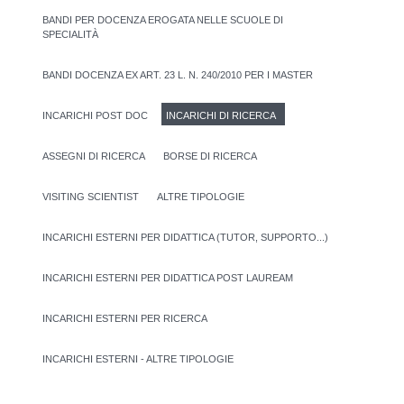
BANDI PER DOCENZA EROGATA NELLE SCUOLE DI
SPECIALITÀ
BANDI DOCENZA EX ART. 23 L. N. 240/2010 PER I MASTER
INCARICHI POST DOC
INCARICHI DI RICERCA
ASSEGNI DI RICERCA
BORSE DI RICERCA
VISITING SCIENTIST
ALTRE TIPOLOGIE
INCARICHI ESTERNI PER DIDATTICA (TUTOR, SUPPORTO...)
INCARICHI ESTERNI PER DIDATTICA POST LAUREAM
INCARICHI ESTERNI PER RICERCA
INCARICHI ESTERNI - ALTRE TIPOLOGIE