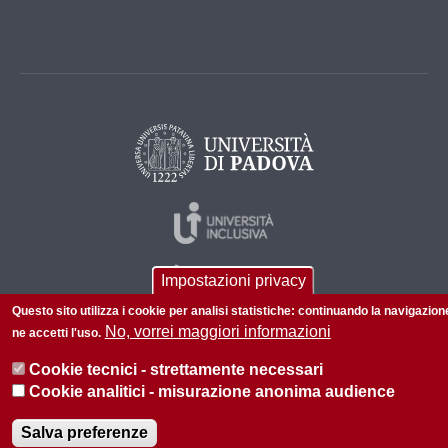
Impostazioni privacy
Questo sito utilizza i cookie per analisi statistiche: continuando la navigazion
No, vorrei maggiori informazioni
ne accetti l'uso.
Cookie tecnici - strettamente necessari
© 2026 Università di Padova - Tutti i diritti riservati
Cookie analitici - misurazione anonima audience
P.I. 00742430283 C.F. 80006480281
Salva preferenze