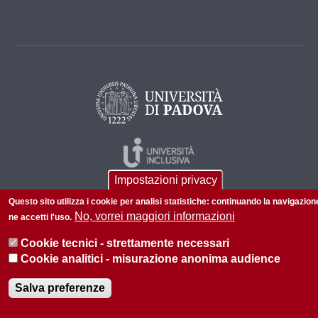
Impostazioni privacy
Questo sito utilizza i cookie per analisi statistiche: continuando la navigazion
No, vorrei maggiori informazioni
ne accetti l'uso.
Cookie tecnici - strettamente necessari
Cookie analitici - misurazione anonima audience
© 2026 Università di Padova - Tutti i diritti riservati
P.I. 00742430283 C.F. 80006480281
Salva preferenze