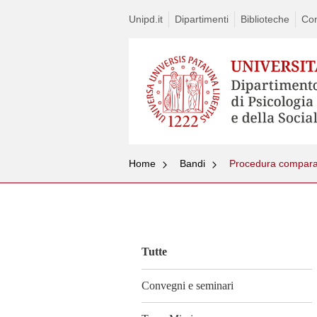
Unipd.it
Dipartimenti
Biblioteche
Con
Home
Bandi
Procedura comparat
Vai
al
contenuto
Tutte
Convegni e seminari