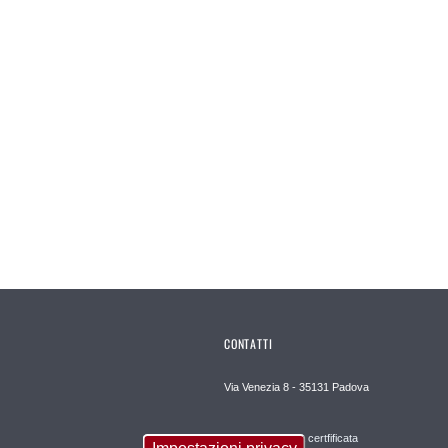
CONTATTI
Via Venezia 8 - 35131 Padova
Posta elettronica certfificata