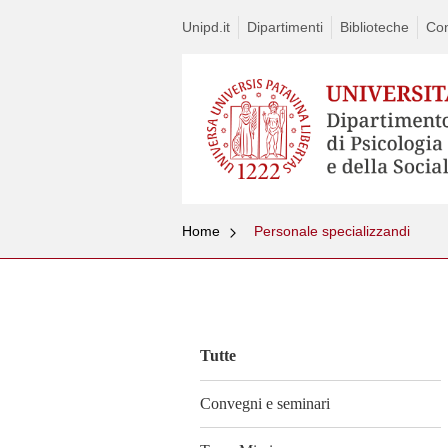
Unipd.it
Dipartimenti
Biblioteche
Con
Home
Personale specializzandi
Vai
al
contenuto
Tutte
Convegni e seminari