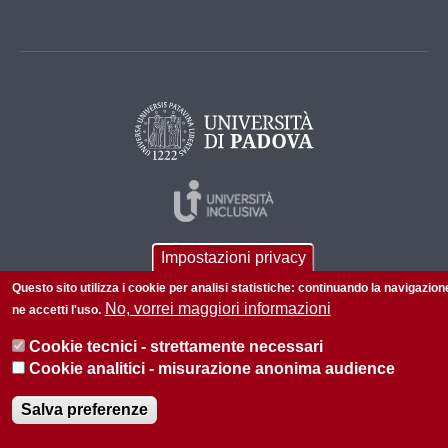
Impostazioni privacy
Questo sito utilizza i cookie per analisi statistiche: continuando la navigazion
No, vorrei maggiori informazioni
ne accetti l'uso.
Cookie tecnici - strettamente necessari
© 2026 Università di Padova - Tutti i diritti riservati
Cookie analitici - misurazione anonima audience
P.I. 00742430283 C.F. 80006480281
Salva preferenze