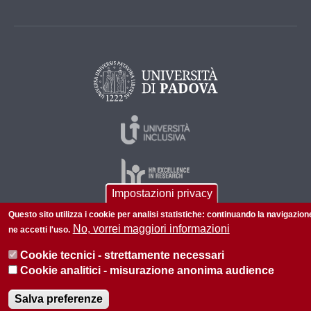
Impostazioni privacy
Questo sito utilizza i cookie per analisi statistiche: continuando la navigazion
No, vorrei maggiori informazioni
ne accetti l'uso.
© 2026 Università di Padova - Tutti i diritti riservati
P.I. 00742430283 C.F. 80006480281
Cookie tecnici - strettamente necessari
Cookie analitici - misurazione anonima audience
Salva preferenze