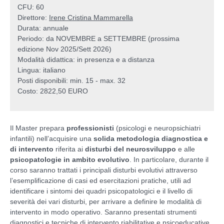
CFU: 60
Direttore:
Irene Cristina Mammarella
Durata: annuale
Periodo: da NOVEMBRE a SETTEMBRE (prossima
edizione Nov 2025/Sett 2026)
Modalità didattica: in presenza e a distanza
Lingua: italiano
Posti disponibili: min. 15 - max. 32
Costo: 2822,50 EURO
Il Master prepara
professionisti
(psicologi e neuropsichiatri
infantili) nell’acquisire una
solida metodologia diagnostica e
di intervento
riferita ai
disturbi del neurosviluppo
e alle
psicopatologie in ambito evolutivo
. In particolare, durante il
corso saranno trattati i principali disturbi evolutivi attraverso
l’esemplificazione di casi ed esercitazioni pratiche, utili ad
identificare i sintomi dei quadri psicopatologici e il livello di
severità dei vari disturbi, per arrivare a definire le modalità di
intervento in modo operativo. Saranno presentati strumenti
diagnostici e tecniche di intervento riabilitative e psicoeducative