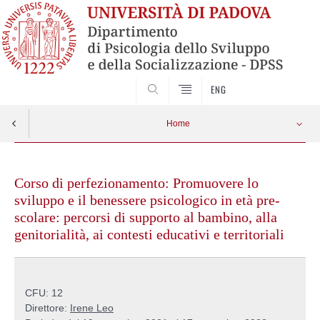
SEARCH
ENG
Home
Skip
to
Corso di perfezionamento: Promuovere lo
content
sviluppo e il benessere psicologico in età pre-
scolare: percorsi di supporto al bambino, alla
genitorialità, ai contesti educativi e territoriali
CFU: 12
Direttore:
Irene Leo