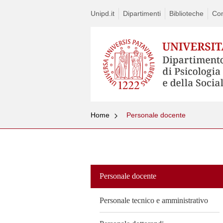
Unipd.it
Dipartimenti
Biblioteche
Con
Home
Personale docente
Vai
al
contenuto
Personale docente
Personale tecnico e amministrativo