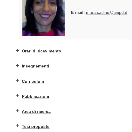
E-mail:
mara.cadinu@unipd.it
Orari di ricevimento
Insegnamenti
Curriculum
Pubblicazioni
Area di ricerca
Tesi proposte