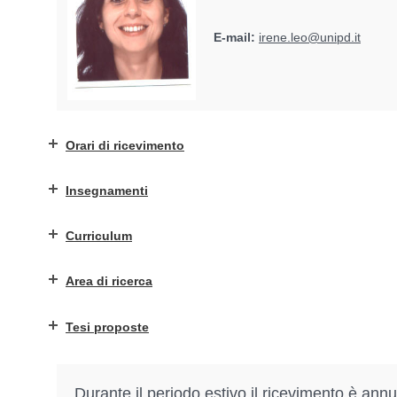
E-mail:
irene.leo@unipd.it
Orari di ricevimento
Insegnamenti
Curriculum
Area di ricerca
Tesi proposte
Durante il periodo estivo il ricevimento è annu