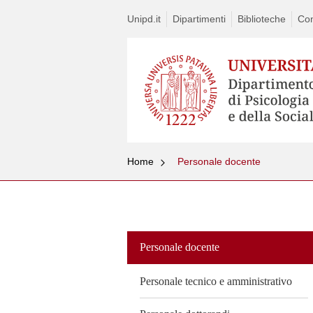
Unipd.it
Dipartimenti
Biblioteche
Con
Home
Personale docente
Vai
al
contenuto
Personale docente
Personale tecnico e amministrativo