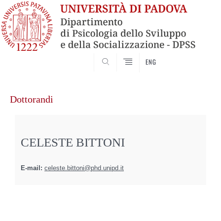
SEARCH
ENG
Vai
al
Dottorandi
contenuto
CELESTE BITTONI
E-mail:
celeste.bittoni@phd.unipd.it