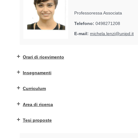
Professoressa Associata
Telefono:
0498271208
E-mail:
michela.lenzi@unipd.it
Orari di ricevimento
Insegnamenti
Curriculum
Area di ricerca
Tesi proposte