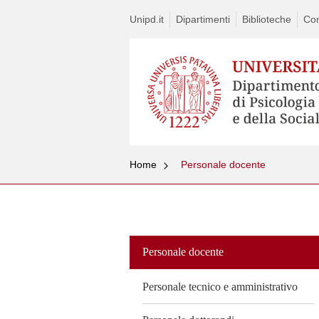
Unipd.it
Dipartimenti
Biblioteche
Con
Home
Personale docente
Vai
al
contenuto
Personale docente
Personale tecnico e amministrativo