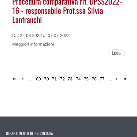
Procedura comparativa rif. DPSS2022-
16 - responsabile Prof.ssa Silvia
Lanfranchi
Dal 22.06.2022 al 07.07.2022
Maggiori informazioni
Leggi
…
69
70
71
72
73
74
75
76
77
…
Pages
DIPARTIMENTO DI PSICOLOGIA